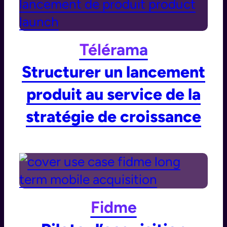
Télérama
Structurer un lancement
produit au service de la
stratégie de croissance
Fidme