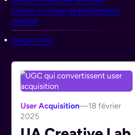
assurer un niveau de performance
maximal
Insights clés
User Acquisition
—
18 février
2025
UA Creative Lab