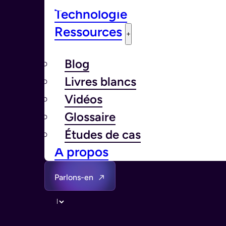
Technologie
Ressources
Blog
Livres blancs
Vidéos
Glossaire
Études de cas
À propos
Parlons-en
Langue￰