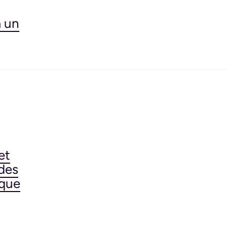
à un
et
des
 que